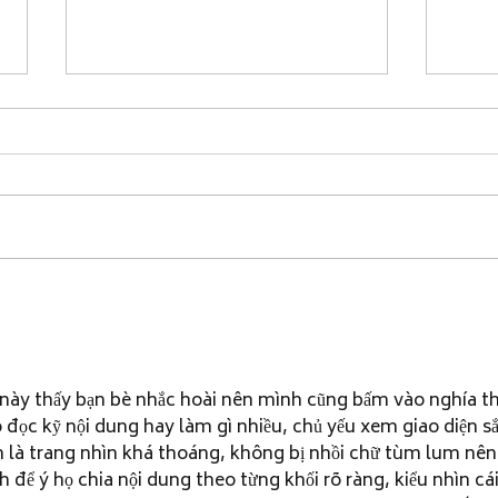
Reflections from the CBCI
👏 R
Entrepreneurship Meeting at
Skill
Kakkanad
Cele
Pote
 này thấy bạn bè nhắc hoài nên mình cũng bấm vào nghía th
 đọc kỹ nội dung hay làm gì nhiều, chủ yếu xem giao diện sắ
ên là trang nhìn khá thoáng, không bị nhồi chữ tùm lum nên
 để ý họ chia nội dung theo từng khối rõ ràng, kiểu nhìn cái