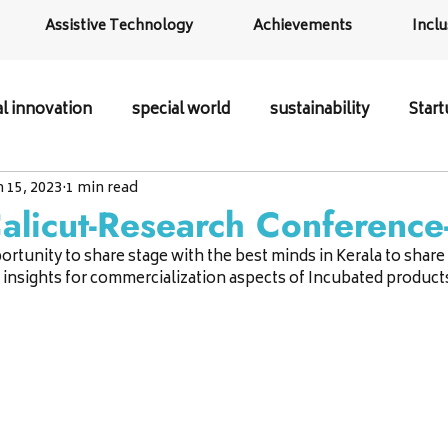
Assistive Technology
Achievements
Inclu
al innovation
special world
sustainability
Star
n 15, 2023
1 min read
alicut-Research Conferenc
ortunity to share stage with the best minds in Kerala to share
 insights for commercialization aspects of Incubated product