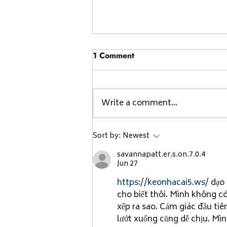
1 Comment
Write a comment...
IEEE Outstanding Industry
Sort by:
Newest
Contributions Award and Its
savannapatt.er.s.on.7.0.4
Impact on Society
Jun 27
https://keonhacai5.ws/
 dạo
cho biết thôi. Mình không có
xếp ra sao. Cảm giác đầu ti
lướt xuống cũng dễ chịu. Mình