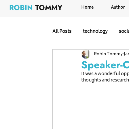
ROBIN
TOMMY
Home
Author
All Posts
technology
soci
Robin Tommy
Ja
Speaker-C
It was a wonderful opp
thoughts and research