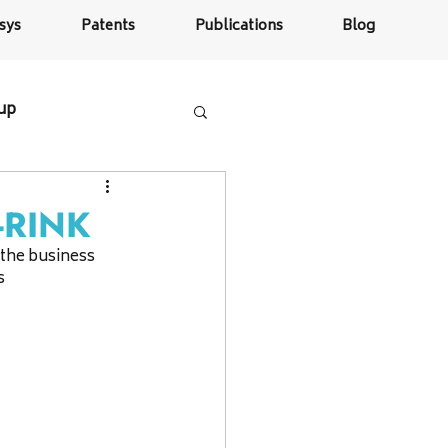
sys
Patents
Publications
Blog
tup
e-RINK
 the business 
s