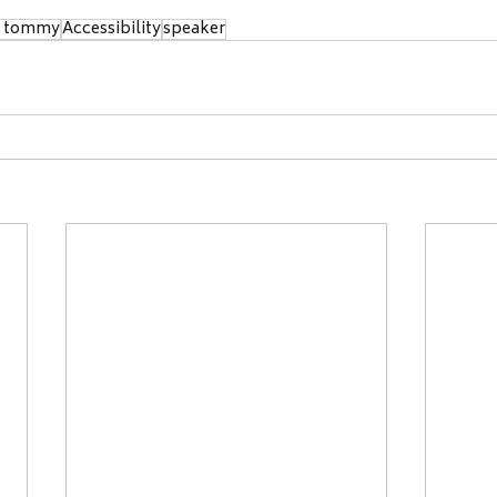
n tommy
Accessibility
speaker